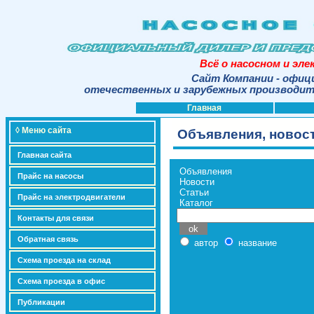
Всё о насосном и эл
Сайт Компании - офиц
отечественных и зарубежных производите
Главная
◊ Меню сайта
Объявления, новост
Главная сайта
Объявления
Прайс на насосы
Новости
Статьи
Прайс на электродвигатели
Каталог
Контакты для связи
Обратная связь
автор
название
Схема проезда на склад
Схема проезда в офис
Публикации