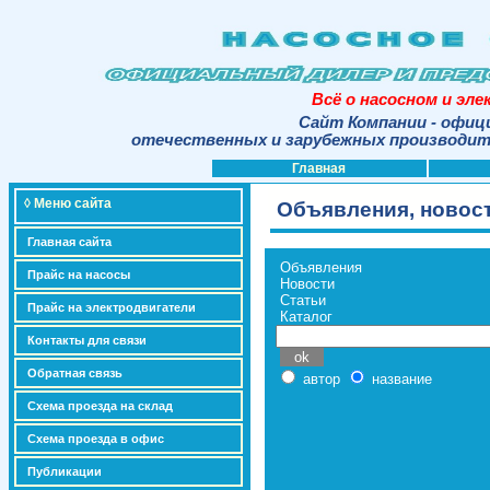
Всё о насосном и эл
Сайт Компании - офиц
отечественных и зарубежных производите
Главная
◊ Меню сайта
Объявления, новост
Главная сайта
Объявления
Прайс на насосы
Новости
Статьи
Прайс на электродвигатели
Каталог
Контакты для связи
Обратная связь
автор
название
Схема проезда на склад
Схема проезда в офис
Публикации