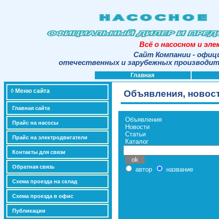
Всё о насосном и эл
Сайт Компании - офиц
отечественных и зарубежных производите
Главная
◊ Меню сайта
Объявления, новост
Главная сайта
Объявления
Прайс на насосы
Новости
Статьи
Прайс на электродвигатели
Каталог
Контакты для связи
Обратная связь
автор
название
Схема проезда на склад
Схема проезда в офис
Публикации