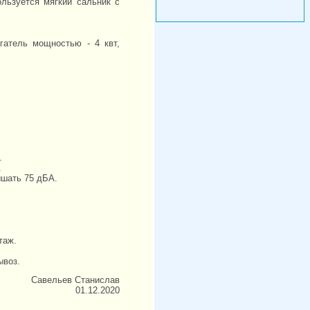
льзуется мягкий сальник с
гатель мощностью - 4 квт,
.
.
ышать 75 дБА.
таж.
ывоз.
Савельев Станислав
01.12.2020