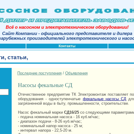
Всё о насосном и электротехническом оборудовании!
Сайт Компании - официального представителя и дилера
арубежных производителей электротехнического и насо
Контакты
и, статьи,
Последние поступления
/
Объявления
Насосы фекальные СД
Отечественное предприятие ТК Электромонтаж поставляет п
оборудования - одноступенчатые
фекальные насосы СД
для
загрязненной воды в быту, промышленности, строительстве.
Насос фекальный марки
СД16/25
со следующими параметрами
- подача номинальная насоса - 16 куб.м/час;
- диапазон подачи - 8-26 куб.м/час;
- номинальный напор насоса - 25 м;
- интервал напора - 22,5-20 м.