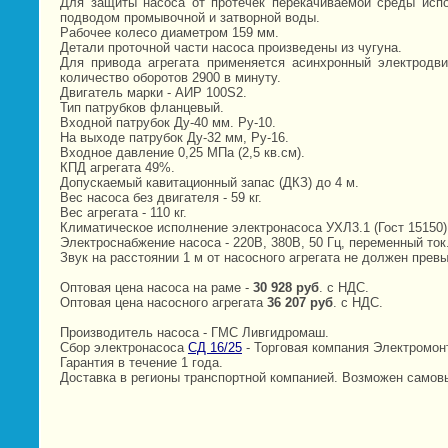
Для защиты насоса от протечек перекачиваемой среды испо
подводом промывочной и затворной воды.
Рабочее колесо диаметром 159 мм.
Детали проточной части насоса произведены из чугуна.
Для привода агрегата применяется асинхронный электродви
количество оборотов 2900 в минуту.
Двигатель марки - АИР 100S2.
Тип патрубков фланцевый.
Входной патрубок Ду-40 мм. Ру-10.
На выходе патрубок Ду-32 мм, Ру-16.
Входное давление 0,25 МПа (2,5 кв.см).
КПД агрегата 49%.
Допускаемый кавитационный запас (ДКЗ) до 4 м.
Вес насоса без двигателя - 59 кг.
Вес агрегата - 110 кг.
Климатическое исполнение электронасоса УХЛ3.1 (Гост 15150)
Электроснабжение насоса - 220В, 380В, 50 Гц, переменный ток
Звук на расстоянии 1 м от насосного агрегата не должен прев
Оптовая цена насоса на раме -
30 928 руб
. c НДС.
Оптовая цена насосного агрегата
36 207 руб
. c НДС.
Производитель насоса - ГМС Ливгидромаш.
Сбор электронасоса
СД 16/25
- Торговая компания Электромон
Гарантия в течение 1 года.
Доставка в регионы транспортной компанией. Возможен самов